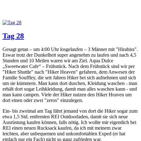
Tag 28
Gesagt getan – um 4:00 Uhr losgelaufen – 3 Männer mit "Hirabira".
Eswar trotz der Dunkelheit super angenehm zu laufen und nach 4,5
Stunden und 10 Meilen waren wir am Ziel. Aqua Dulce
„Sweetwater Cafe“ – Frühstück. Nach dem Frühstück sind wir per
"Hiker Shuttle" nach "Hiker Heaven" gefahren, dem Anwesen der
Familie Souffley, die seit Jahren Hiker bei sich aufnehmen und sich
um sie kümmern. Man kann dort duschen, Kleidung waschen - man
erhält dort sogar Leihkleidung, damit man alles waschen kann - und
man kann campen. Viele der Hiker nutzen den Hiker Heaven um
dort einen oder zwei "zeros" einzulegen.
Ein- bis zweimal am Tag fährt jemand von dort die Hiker sogar zum
etwa 1,5 Std. entfernten REI Outdoorladen, damit sie sich neue
Ausrüstung kaufen können, falls nötig. Ich wollte mir eigentlich bei
REI einen neuen Rucksack kaufen, da ich mit meinem zwar
leichten, aber unbequemen und unkomfortablen Exped (er hat
einfach nur ein Fach) nicht so ganz zufrieden war.