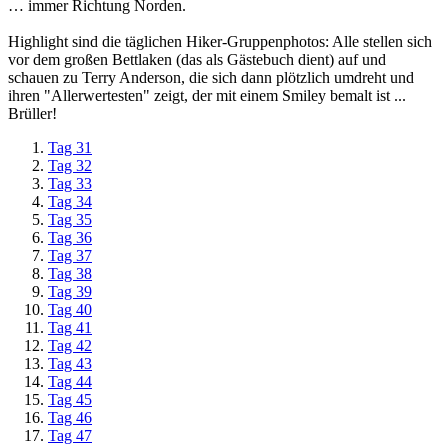
… immer Richtung Norden.
Highlight sind die täglichen Hiker-Gruppenphotos: Alle stellen sich
vor dem großen Bettlaken (das als Gästebuch dient) auf und
schauen zu Terry Anderson, die sich dann plötzlich umdreht und
ihren "Allerwertesten" zeigt, der mit einem Smiley bemalt ist ...
Brüller!
Tag 31
Tag 32
Tag 33
Tag 34
Tag 35
Tag 36
Tag 37
Tag 38
Tag 39
Tag 40
Tag 41
Tag 42
Tag 43
Tag 44
Tag 45
Tag 46
Tag 47