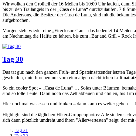
Wir wollten den Großteil der 16 Meilen bis 10:00 Uhr laufen, dann S
bis zu den Trailangels in der „Casa de Luna“ durchzulaufen. 7-8 Stun
Die Andersons, die Besitzer der Casa de Luna, sind mit die bekannte
aufgebrochen.
Morgen steht wieder eine „Fireclosure“ an – das bedeutet 14 Meilen 
am Nachmittag die Hälfte zu fahren, bis zum „Bar and Grill – Rock I
Tag 30
Das tat gut: nach den ganzen Früh- und Späteinsätzender letzten Tag
geschlafen, unterbrochen nur vom einmaligen nächtlichen Luftmatrat
So ein cooler Spot – „Casa de Luna“ … Sofas unter Bäumen, bemalte
sind so tolle Leute. Dann noch das Zelt abbauen und chillen, bis Tim
Hier nochmal was essen und trinken – dann kann es weiter gehen …
Highlight sind die täglichen Hiker-Gruppenphotos: Alle stellen sich 
sich dann plötzlich umdreht und ihren "Allerwertesten" zeigt, der mit 
Tag 31
Tag 32