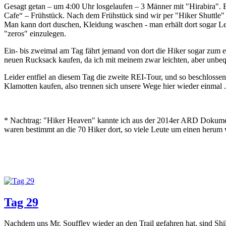
Gesagt getan – um 4:00 Uhr losgelaufen – 3 Männer mit "Hirabira".
Cafe“ – Frühstück. Nach dem Frühstück sind wir per "Hiker Shuttle"
Man kann dort duschen, Kleidung waschen - man erhält dort sogar L
"zeros" einzulegen.
Ein- bis zweimal am Tag fährt jemand von dort die Hiker sogar zum et
neuen Rucksack kaufen, da ich mit meinem zwar leichten, aber unbeq
Leider entfiel an diesem Tag die zweite REI-Tour, und so beschlos
Klamotten kaufen, also trennen sich unsere Wege hier wieder einmal ..
* Nachtrag: "Hiker Heaven" kannte ich aus der 2014er ARD Dokument
waren bestimmt an die 70 Hiker dort, so viele Leute um einen herum
Tag 29
Nachdem uns Mr. Souffley wieder an den Trail gefahren hat, sind Shi