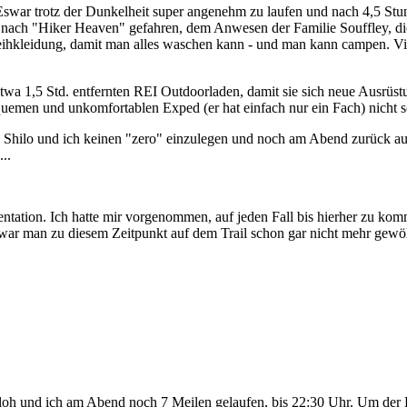
 Eswar trotz der Dunkelheit super angenehm zu laufen und nach 4,5 S
 nach "Hiker Heaven" gefahren, dem Anwesen der Familie Souffley, di
eihkleidung, damit man alles waschen kann - und man kann campen. Vi
wa 1,5 Std. entfernten REI Outdoorladen, damit sie sich neue Ausrüstun
uemen und unkomfortablen Exped (er hat einfach nur ein Fach) nicht s
sen Shilo und ich keinen "zero" einzulegen und noch am Abend zurück
..
ation. Ich hatte mir vorgenommen, auf jeden Fall bis hierher zu komm
 war man zu diesem Zeitpunkt auf dem Trail schon gar nicht mehr gewö
loh und ich am Abend noch 7 Meilen gelaufen, bis 22:30 Uhr. Um der H