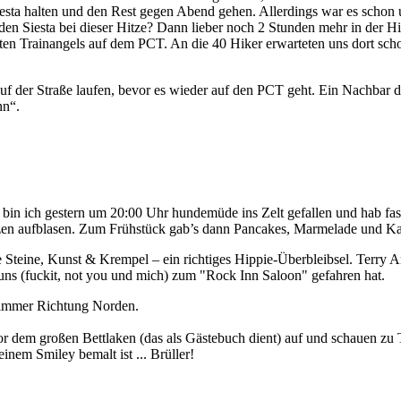
iesta halten und den Rest gegen Abend gehen. Allerdings war es schon 
den Siesta bei dieser Hitze? Dann lieber noch 2 Stunden mehr in der Hi
sten Trainangels auf dem PCT. An die 40 Hiker erwarteten uns dort sch
auf der Straße laufen, bevor es wieder auf den PCT geht. Ein Nachbar 
nn“.
e bin ich gestern um 20:00 Uhr hundemüde ins Zelt gefallen und hab fa
zen aufblasen. Zum Frühstück gab’s dann Pancakes, Marmelade und Kaf
 Steine, Kunst & Krempel – ein richtiges Hippie-Überbleibsel. Terry 
 uns (fuckit, not you und mich) zum "Rock Inn Saloon" gefahren hat.
 immer Richtung Norden.
vor dem großen Bettlaken (das als Gästebuch dient) auf und schauen zu 
einem Smiley bemalt ist ... Brüller!