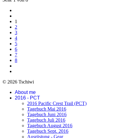
1
2
3
4
5
6
7
8
© 2026 Tschiwi
About me
2016 - PCT
2016 Pacific Crest Trail (PCT)
Tagebuch Mai 2016
Tagebuch Juni 2016
Tagebuch Juli 2016
Tagebuch August 2016
Tagebuch Sept. 2016
Ausrüstung - Gear