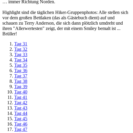
… immer Richtung Norden.
Highlight sind die täglichen Hiker-Gruppenphotos: Alle stellen sich
vor dem großen Bettlaken (das als Gästebuch dient) auf und
schauen zu Terry Anderson, die sich dann plötzlich umdreht und
ihren "Allerwertesten" zeigt, der mit einem Smiley bemalt ist ...
Brüller!
Tag 31
Tag 32
Tag 33
Tag 34
Tag 35
Tag 36
Tag 37
Tag 38
Tag 39
Tag 40
Tag 41
Tag 42
Tag 43
Tag 44
Tag 45
Tag 46
Tag 47