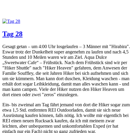
Tag 28
Gesagt getan – um 4:00 Uhr losgelaufen – 3 Männer mit "Hirabira".
Eswar trotz der Dunkelheit super angenehm zu laufen und nach 4,5
Stunden und 10 Meilen waren wir am Ziel. Aqua Dulce
„Sweetwater Cafe“ – Frühstück. Nach dem Frühstück sind wir per
"Hiker Shuttle" nach "Hiker Heaven" gefahren, dem Anwesen der
Familie Souffley, die seit Jahren Hiker bei sich aufnehmen und sich
um sie kümmern. Man kann dort duschen, Kleidung waschen - man
erhält dort sogar Leihkleidung, damit man alles waschen kann - und
man kann campen. Viele der Hiker nutzen den Hiker Heaven um
dort einen oder zwei "zeros" einzulegen.
Ein- bis zweimal am Tag fährt jemand von dort die Hiker sogar zum
etwa 1,5 Std. entfernten REI Outdoorladen, damit sie sich neue
Ausrüstung kaufen können, falls nötig. Ich wollte mir eigentlich bei
REI einen neuen Rucksack kaufen, da ich mit meinem zwar
leichten, aber unbequemen und unkomfortablen Exped (er hat
einfach nur ein Fach) nicht so ganz zufrieden war.