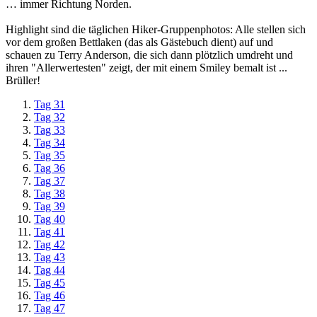
… immer Richtung Norden.
Highlight sind die täglichen Hiker-Gruppenphotos: Alle stellen sich
vor dem großen Bettlaken (das als Gästebuch dient) auf und
schauen zu Terry Anderson, die sich dann plötzlich umdreht und
ihren "Allerwertesten" zeigt, der mit einem Smiley bemalt ist ...
Brüller!
Tag 31
Tag 32
Tag 33
Tag 34
Tag 35
Tag 36
Tag 37
Tag 38
Tag 39
Tag 40
Tag 41
Tag 42
Tag 43
Tag 44
Tag 45
Tag 46
Tag 47