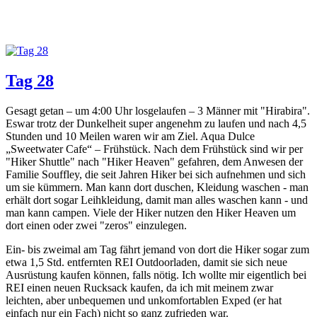
Tag 28
Gesagt getan – um 4:00 Uhr losgelaufen – 3 Männer mit "Hirabira".
Eswar trotz der Dunkelheit super angenehm zu laufen und nach 4,5
Stunden und 10 Meilen waren wir am Ziel. Aqua Dulce
„Sweetwater Cafe“ – Frühstück. Nach dem Frühstück sind wir per
"Hiker Shuttle" nach "Hiker Heaven" gefahren, dem Anwesen der
Familie Souffley, die seit Jahren Hiker bei sich aufnehmen und sich
um sie kümmern. Man kann dort duschen, Kleidung waschen - man
erhält dort sogar Leihkleidung, damit man alles waschen kann - und
man kann campen. Viele der Hiker nutzen den Hiker Heaven um
dort einen oder zwei "zeros" einzulegen.
Ein- bis zweimal am Tag fährt jemand von dort die Hiker sogar zum
etwa 1,5 Std. entfernten REI Outdoorladen, damit sie sich neue
Ausrüstung kaufen können, falls nötig. Ich wollte mir eigentlich bei
REI einen neuen Rucksack kaufen, da ich mit meinem zwar
leichten, aber unbequemen und unkomfortablen Exped (er hat
einfach nur ein Fach) nicht so ganz zufrieden war.