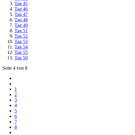
Tag 45
Tag 46
Tag 47
Tag 48
Tag 49
Tag 51
Tag 52
Tag 53
Tag 54
Tag 55
Tag 50
Seite 4 von 8
1
2
3
4
5
6
7
8