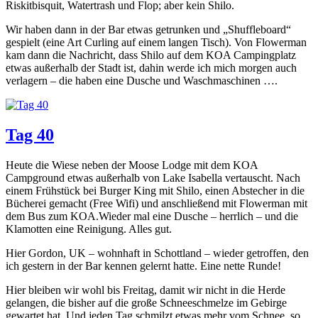
Riskitbisquit, Watertrash und Flop; aber kein Shilo.
Wir haben dann in der Bar etwas getrunken und „Shuffleboard“
gespielt (eine Art Curling auf einem langen Tisch). Von Flowerman
kam dann die Nachricht, dass Shilo auf dem KOA Campingplatz
etwas außerhalb der Stadt ist, dahin werde ich mich morgen auch
verlagern – die haben eine Dusche und Waschmaschinen ….
Tag 40
Heute die Wiese neben der Moose Lodge mit dem KOA
Campground etwas außerhalb von Lake Isabella vertauscht. Nach
einem Frühstück bei Burger King mit Shilo, einen Abstecher in die
Bücherei gemacht (Free Wifi) und anschließend mit Flowerman mit
dem Bus zum KOA.Wieder mal eine Dusche – herrlich – und die
Klamotten eine Reinigung. Alles gut.
Hier Gordon, UK – wohnhaft in Schottland – wieder getroffen, den
ich gestern in der Bar kennen gelernt hatte. Eine nette Runde!
Hier bleiben wir wohl bis Freitag, damit wir nicht in die Herde
gelangen, die bisher auf die große Schneeschmelze im Gebirge
gewartet hat. Und jeden Tag schmilzt etwas mehr vom Schnee, so