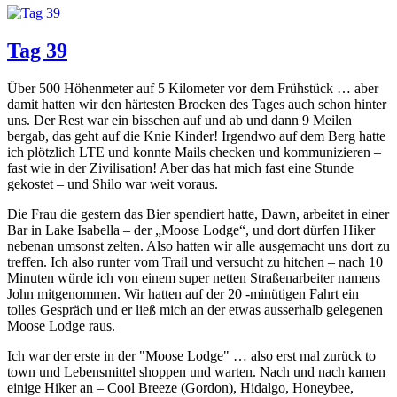
Tag 39
Über 500 Höhenmeter auf 5 Kilometer vor dem Frühstück … aber
damit hatten wir den härtesten Brocken des Tages auch schon hinter
uns. Der Rest war ein bisschen auf und ab und dann 9 Meilen
bergab, das geht auf die Knie Kinder! Irgendwo auf dem Berg hatte
ich plötzlich LTE und konnte Mails checken und kommunizieren –
fast wie in der Zivilisation! Aber das hat mich fast eine Stunde
gekostet – und Shilo war weit voraus.
Die Frau die gestern das Bier spendiert hatte, Dawn, arbeitet in einer
Bar in Lake Isabella – der „Moose Lodge“, und dort dürfen Hiker
nebenan umsonst zelten. Also hatten wir alle ausgemacht uns dort zu
treffen. Ich also runter vom Trail und versucht zu hitchen – nach 10
Minuten würde ich von einem super netten Straßenarbeiter namens
John mitgenommen. Wir hatten auf der 20 -minütigen Fahrt ein
tolles Gespräch und er ließ mich an der etwas ausserhalb gelegenen
Moose Lodge raus.
Ich war der erste in der "Moose Lodge" … also erst mal zurück to
town und Lebensmittel shoppen und warten. Nach und nach kamen
einige Hiker an – Cool Breeze (Gordon), Hidalgo, Honeybee,