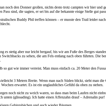
man noch den Donner grollen, nichts desto trotz campten wir hier und
Pass sind, die sagten, er sei bis auf die bekannte eisige Stelle gut pas
stralischen Buddy Phil treffen können – er musste den Trail leider n
chlecht.
ng es stetig aber nur leicht bergauf, bis wir am Fuße des Berges stand
n Switchbacks zu sehen, die am Fels entlang nach oben führten. Die be
.
alb so gut wie immer verreist. Man muss einfach ca. 20 Meter den Fussa
elleicht 3 Metern Breite. Wenn man nach Süden blickt, sieht man die 
Wochen erwartet. Es ist ein unglaubliches Gefühl da oben zu stehen.
Morgen noch nicht zu weich waren, so dass man beim Laufen nicht einb
 unten (glissading). Ich hatte einen Affenzahn drauf – Adrenalin pur!
n, klaren Gebirgsbächen und auch wieder Bäumen.