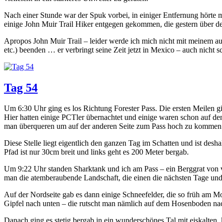
Nach einer Stunde war der Spuk vorbei, in einiger Entfernung hörte 
einige John Muir Trail Hiker entgegen gekommen, die gestern über den 
Apropos John Muir Trail – leider werde ich mich nicht mit meinem au
etc.) beenden … er verbringt seine Zeit jetzt in Mexico – auch nicht s
Tag 54
Um 6:30 Uhr ging es los Richtung Forester Pass. Die ersten Meilen gi
Hier hatten einige PCTler übernachtet und einige waren schon auf de
man überqueren um auf der anderen Seite zum Pass hoch zu kommen
Diese Stelle liegt eigentlich den ganzen Tag im Schatten und ist desh
Pfad ist nur 30cm breit und links geht es 200 Meter bergab.
Um 9:22 Uhr standen Sharktank und ich am Pass – ein Berggrat von vi
man die atemberaubende Landschaft, die einen die nächsten Tage und 
Auf der Nordseite gab es dann einige Schneefelder, die so früh am 
Gipfel nach unten – die rutscht man nämlich auf dem Hosenboden nach
Danach ging es stetig bergab in ein wunderschönes Tal mit eiskalte