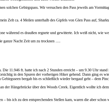
r einen solchen Gebirgspass. Wir versuchen den Pass jeweils am Vormi
ein Zelt ca. 4 Meilen unterhalb des Gipfels von Glen Pass auf, Sharkt
one während es draußen regnete und gewitterte. Ich weiß nicht, wie we
die ganze Nacht Zeit um zu trocknen ….
. Die 11.946 ft. hatte ich nach 2 Stunden erreicht – um 9.30 Uhr stand
rsichtig in den Spuren der vorherigen Hiker gehend. Dann ging es wie
 Gebirgsseen bergab bis es schließlich wieder bergauf geht – dem Pinc
an der Hängebrücke über den Woods Creek. Eigentlich wollte ich dem G
 – bis ich zu den entsprechenden Stellen kam, waren die aber schon w