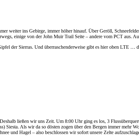
mer weiter ins Gebirge, immer höher hinauf. Über Geröll, Schneefeld
egs, einige von der John Muir Trail Seite – andere vom PCT aus. Auf
Gipfel der Sierras. Und überraschenderweise gibt es hier oben LTE … 
Deshalb ließen wir uns Zeit. Um 8:00 Uhr ging es los, 3 Flussüberque
s) Siesta. Als wir da so dösten zogen über den Bergen immer mehr Wo
hnee und Hagel – also beschlossen wir sofort unsere Zelte aufzuschlag