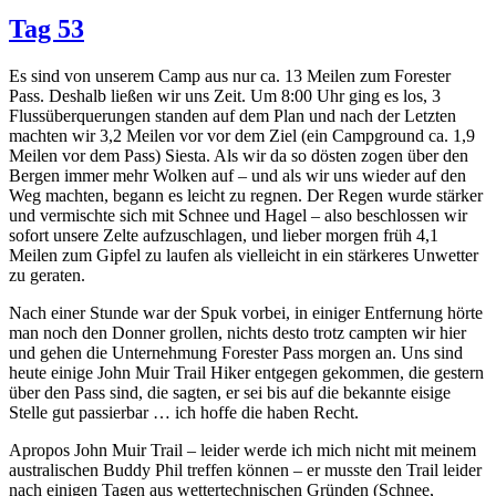
Tag 53
Es sind von unserem Camp aus nur ca. 13 Meilen zum Forester
Pass. Deshalb ließen wir uns Zeit. Um 8:00 Uhr ging es los, 3
Flussüberquerungen standen auf dem Plan und nach der Letzten
machten wir 3,2 Meilen vor vor dem Ziel (ein Campground ca. 1,9
Meilen vor dem Pass) Siesta. Als wir da so dösten zogen über den
Bergen immer mehr Wolken auf – und als wir uns wieder auf den
Weg machten, begann es leicht zu regnen. Der Regen wurde stärker
und vermischte sich mit Schnee und Hagel – also beschlossen wir
sofort unsere Zelte aufzuschlagen, und lieber morgen früh 4,1
Meilen zum Gipfel zu laufen als vielleicht in ein stärkeres Unwetter
zu geraten.
Nach einer Stunde war der Spuk vorbei, in einiger Entfernung hörte
man noch den Donner grollen, nichts desto trotz campten wir hier
und gehen die Unternehmung Forester Pass morgen an. Uns sind
heute einige John Muir Trail Hiker entgegen gekommen, die gestern
über den Pass sind, die sagten, er sei bis auf die bekannte eisige
Stelle gut passierbar … ich hoffe die haben Recht.
Apropos John Muir Trail – leider werde ich mich nicht mit meinem
australischen Buddy Phil treffen können – er musste den Trail leider
nach einigen Tagen aus wettertechnischen Gründen (Schnee,