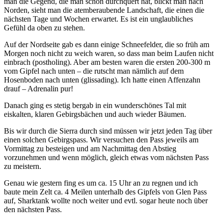
man die Gegend, die man schon durchquert hat, blickt man nach
Norden, sieht man die atemberaubende Landschaft, die einen die
nächsten Tage und Wochen erwartet. Es ist ein unglaubliches
Gefühl da oben zu stehen.
Auf der Nordseite gab es dann einige Schneefelder, die so früh am
Morgen noch nicht zu weich waren, so dass man beim Laufen nicht
einbrach (postholing). Aber am besten waren die ersten 200-300 m
vom Gipfel nach unten – die rutscht man nämlich auf dem
Hosenboden nach unten (glissading). Ich hatte einen Affenzahn
drauf – Adrenalin pur!
Danach ging es stetig bergab in ein wunderschönes Tal mit
eiskalten, klaren Gebirgsbächen und auch wieder Bäumen.
Bis wir durch die Sierra durch sind müssen wir jetzt jeden Tag über
einen solchen Gebirgspass. Wir versuchen den Pass jeweils am
Vormittag zu besteigen und am Nachmittag den Abstieg
vorzunehmen und wenn möglich, gleich etwas vom nächsten Pass
zu meistern.
Genau wie gestern fing es um ca. 15 Uhr an zu regnen und ich
baute mein Zelt ca. 4 Meilen unterhalb des Gipfels von Glen Pass
auf, Sharktank wollte noch weiter und evtl. sogar heute noch über
den nächsten Pass.