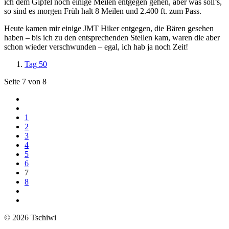
ich dem Gipfel noch einige Meilen entgegen gehen, aber was soll’s,
so sind es morgen Früh halt 8 Meilen und 2.400 ft. zum Pass.
Heute kamen mir einige JMT Hiker entgegen, die Bären gesehen
haben – bis ich zu den entsprechenden Stellen kam, waren die aber
schon wieder verschwunden – egal, ich hab ja noch Zeit!
Tag 50
Seite 7 von 8
1
2
3
4
5
6
7
8
© 2026 Tschiwi