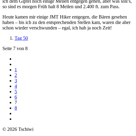
ich dem Gipfel noch einige Meilen entgegen gehen, aber was soll’s,
so sind es morgen Früh halt 8 Meilen und 2.400 ft. zum Pass.
Heute kamen mir einige JMT Hiker entgegen, die Bären gesehen
haben – bis ich zu den entsprechenden Stellen kam, waren die aber
schon wieder verschwunden – egal, ich hab ja noch Zeit!
Tag 50
Seite 7 von 8
1
2
3
4
5
6
7
8
© 2026 Tschiwi