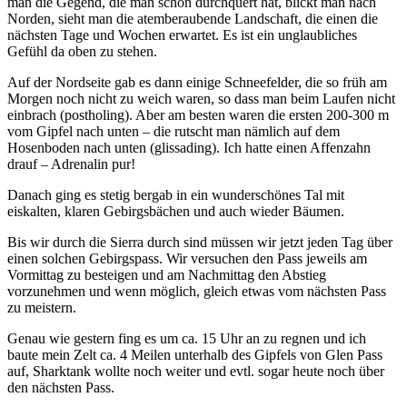
man die Gegend, die man schon durchquert hat, blickt man nach
Norden, sieht man die atemberaubende Landschaft, die einen die
nächsten Tage und Wochen erwartet. Es ist ein unglaubliches
Gefühl da oben zu stehen.
Auf der Nordseite gab es dann einige Schneefelder, die so früh am
Morgen noch nicht zu weich waren, so dass man beim Laufen nicht
einbrach (postholing). Aber am besten waren die ersten 200-300 m
vom Gipfel nach unten – die rutscht man nämlich auf dem
Hosenboden nach unten (glissading). Ich hatte einen Affenzahn
drauf – Adrenalin pur!
Danach ging es stetig bergab in ein wunderschönes Tal mit
eiskalten, klaren Gebirgsbächen und auch wieder Bäumen.
Bis wir durch die Sierra durch sind müssen wir jetzt jeden Tag über
einen solchen Gebirgspass. Wir versuchen den Pass jeweils am
Vormittag zu besteigen und am Nachmittag den Abstieg
vorzunehmen und wenn möglich, gleich etwas vom nächsten Pass
zu meistern.
Genau wie gestern fing es um ca. 15 Uhr an zu regnen und ich
baute mein Zelt ca. 4 Meilen unterhalb des Gipfels von Glen Pass
auf, Sharktank wollte noch weiter und evtl. sogar heute noch über
den nächsten Pass.