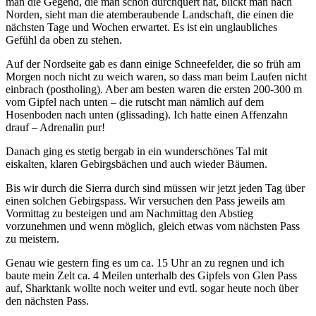
man die Gegend, die man schon durchquert hat, blickt man nach
Norden, sieht man die atemberaubende Landschaft, die einen die
nächsten Tage und Wochen erwartet. Es ist ein unglaubliches
Gefühl da oben zu stehen.
Auf der Nordseite gab es dann einige Schneefelder, die so früh am
Morgen noch nicht zu weich waren, so dass man beim Laufen nicht
einbrach (postholing). Aber am besten waren die ersten 200-300 m
vom Gipfel nach unten – die rutscht man nämlich auf dem
Hosenboden nach unten (glissading). Ich hatte einen Affenzahn
drauf – Adrenalin pur!
Danach ging es stetig bergab in ein wunderschönes Tal mit
eiskalten, klaren Gebirgsbächen und auch wieder Bäumen.
Bis wir durch die Sierra durch sind müssen wir jetzt jeden Tag über
einen solchen Gebirgspass. Wir versuchen den Pass jeweils am
Vormittag zu besteigen und am Nachmittag den Abstieg
vorzunehmen und wenn möglich, gleich etwas vom nächsten Pass
zu meistern.
Genau wie gestern fing es um ca. 15 Uhr an zu regnen und ich
baute mein Zelt ca. 4 Meilen unterhalb des Gipfels von Glen Pass
auf, Sharktank wollte noch weiter und evtl. sogar heute noch über
den nächsten Pass.