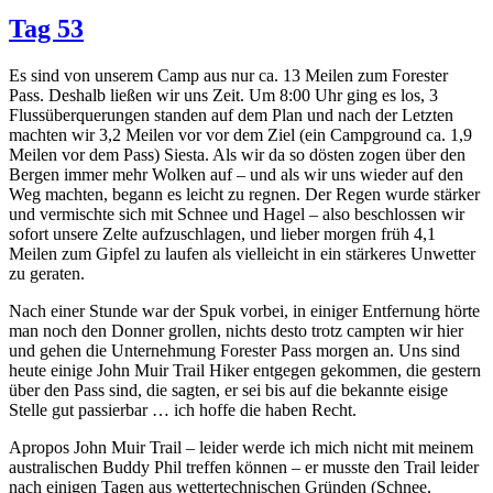
Tag 53
Es sind von unserem Camp aus nur ca. 13 Meilen zum Forester
Pass. Deshalb ließen wir uns Zeit. Um 8:00 Uhr ging es los, 3
Flussüberquerungen standen auf dem Plan und nach der Letzten
machten wir 3,2 Meilen vor vor dem Ziel (ein Campground ca. 1,9
Meilen vor dem Pass) Siesta. Als wir da so dösten zogen über den
Bergen immer mehr Wolken auf – und als wir uns wieder auf den
Weg machten, begann es leicht zu regnen. Der Regen wurde stärker
und vermischte sich mit Schnee und Hagel – also beschlossen wir
sofort unsere Zelte aufzuschlagen, und lieber morgen früh 4,1
Meilen zum Gipfel zu laufen als vielleicht in ein stärkeres Unwetter
zu geraten.
Nach einer Stunde war der Spuk vorbei, in einiger Entfernung hörte
man noch den Donner grollen, nichts desto trotz campten wir hier
und gehen die Unternehmung Forester Pass morgen an. Uns sind
heute einige John Muir Trail Hiker entgegen gekommen, die gestern
über den Pass sind, die sagten, er sei bis auf die bekannte eisige
Stelle gut passierbar … ich hoffe die haben Recht.
Apropos John Muir Trail – leider werde ich mich nicht mit meinem
australischen Buddy Phil treffen können – er musste den Trail leider
nach einigen Tagen aus wettertechnischen Gründen (Schnee,