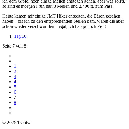
ich dem Gipfel noch einige Meilen entgegen gehen, aber was soll’s,
so sind es morgen Früh halt 8 Meilen und 2.400 ft. zum Pass.
Heute kamen mir einige JMT Hiker entgegen, die Bären gesehen
haben – bis ich zu den entsprechenden Stellen kam, waren die aber
schon wieder verschwunden – egal, ich hab ja noch Zeit!
Tag 50
Seite 7 von 8
1
2
3
4
5
6
7
8
© 2026 Tschiwi