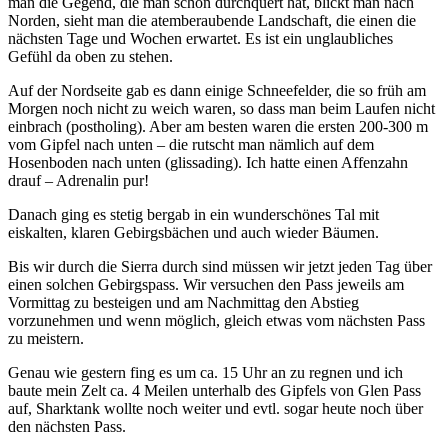
man die Gegend, die man schon durchquert hat, blickt man nach
Norden, sieht man die atemberaubende Landschaft, die einen die
nächsten Tage und Wochen erwartet. Es ist ein unglaubliches
Gefühl da oben zu stehen.
Auf der Nordseite gab es dann einige Schneefelder, die so früh am
Morgen noch nicht zu weich waren, so dass man beim Laufen nicht
einbrach (postholing). Aber am besten waren die ersten 200-300 m
vom Gipfel nach unten – die rutscht man nämlich auf dem
Hosenboden nach unten (glissading). Ich hatte einen Affenzahn
drauf – Adrenalin pur!
Danach ging es stetig bergab in ein wunderschönes Tal mit
eiskalten, klaren Gebirgsbächen und auch wieder Bäumen.
Bis wir durch die Sierra durch sind müssen wir jetzt jeden Tag über
einen solchen Gebirgspass. Wir versuchen den Pass jeweils am
Vormittag zu besteigen und am Nachmittag den Abstieg
vorzunehmen und wenn möglich, gleich etwas vom nächsten Pass
zu meistern.
Genau wie gestern fing es um ca. 15 Uhr an zu regnen und ich
baute mein Zelt ca. 4 Meilen unterhalb des Gipfels von Glen Pass
auf, Sharktank wollte noch weiter und evtl. sogar heute noch über
den nächsten Pass.