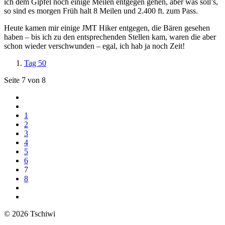
ich dem Gipfel noch einige Meilen entgegen gehen, aber was soll’s,
so sind es morgen Früh halt 8 Meilen und 2.400 ft. zum Pass.
Heute kamen mir einige JMT Hiker entgegen, die Bären gesehen
haben – bis ich zu den entsprechenden Stellen kam, waren die aber
schon wieder verschwunden – egal, ich hab ja noch Zeit!
Tag 50
Seite 7 von 8
1
2
3
4
5
6
7
8
© 2026 Tschiwi