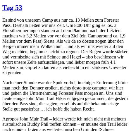
Tag 53
Es sind von unserem Camp aus nur ca. 13 Meilen zum Forester
Pass. Deshalb ließen wir uns Zeit. Um 8:00 Uhr ging es los, 3
Flussüberquerungen standen auf dem Plan und nach der Letzten
machten wir 3,2 Meilen vor vor dem Ziel (ein Campground ca. 1,9
Meilen vor dem Pass) Siesta. Als wir da so dösten zogen über den
Bergen immer mehr Wolken auf – und als wir uns wieder auf den
Weg machten, begann es leicht zu regnen. Der Regen wurde stärker
und vermischte sich mit Schnee und Hagel – also beschlossen wir
sofort unsere Zelte aufzuschlagen, und lieber morgen früh 4,1
Meilen zum Gipfel zu laufen als vielleicht in ein stärkeres Unwetter
zu geraten.
Nach einer Stunde war der Spuk vorbei, in einiger Entfernung hörte
man noch den Donner grollen, nichts desto trotz campten wir hier
und gehen die Unternehmung Forester Pass morgen an. Uns sind
heute einige John Muir Trail Hiker entgegen gekommen, die gestern
über den Pass sind, die sagten, er sei bis auf die bekannte eisige
Stelle gut passierbar … ich hoffe die haben Recht.
Apropos John Muir Trail – leider werde ich mich nicht mit meinem
australischen Buddy Phil treffen können – er musste den Trail leider
nach einigen Tagen aus wettertechnischen Gründen (Schnee,