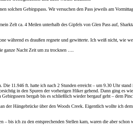
r einen solchen Gebirgspass. Wir versuchen den Pass jeweils am Vormi
ein Zelt ca. 4 Meilen unterhalb des Gipfels von Glen Pass auf, Sharkt
one während es draußen regnete und gewitterte. Ich weiß nicht, wie we
die ganze Nacht Zeit um zu trocknen ….
. Die 11.946 ft. hatte ich nach 2 Stunden erreicht – um 9.30 Uhr stand
rsichtig in den Spuren der vorherigen Hiker gehend. Dann ging es wie
 Gebirgsseen bergab bis es schließlich wieder bergauf geht – dem Pinc
an der Hängebrücke über den Woods Creek. Eigentlich wollte ich dem G
 – bis ich zu den entsprechenden Stellen kam, waren die aber schon w