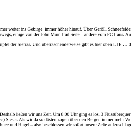
mer weiter ins Gebirge, immer höher hinauf. Über Geröll, Schneefeld
egs, einige von der John Muir Trail Seite – andere vom PCT aus. Auf
Gipfel der Sierras. Und überraschenderweise gibt es hier oben LTE … 
Deshalb ließen wir uns Zeit. Um 8:00 Uhr ging es los, 3 Flussüberque
s) Siesta. Als wir da so dösten zogen über den Bergen immer mehr Wo
hnee und Hagel – also beschlossen wir sofort unsere Zelte aufzuschlag