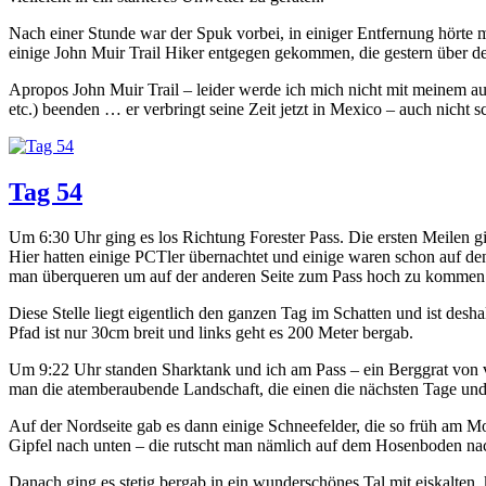
Nach einer Stunde war der Spuk vorbei, in einiger Entfernung hörte 
einige John Muir Trail Hiker entgegen gekommen, die gestern über den 
Apropos John Muir Trail – leider werde ich mich nicht mit meinem au
etc.) beenden … er verbringt seine Zeit jetzt in Mexico – auch nicht s
Tag 54
Um 6:30 Uhr ging es los Richtung Forester Pass. Die ersten Meilen gi
Hier hatten einige PCTler übernachtet und einige waren schon auf de
man überqueren um auf der anderen Seite zum Pass hoch zu kommen
Diese Stelle liegt eigentlich den ganzen Tag im Schatten und ist desh
Pfad ist nur 30cm breit und links geht es 200 Meter bergab.
Um 9:22 Uhr standen Sharktank und ich am Pass – ein Berggrat von vi
man die atemberaubende Landschaft, die einen die nächsten Tage und 
Auf der Nordseite gab es dann einige Schneefelder, die so früh am 
Gipfel nach unten – die rutscht man nämlich auf dem Hosenboden nach
Danach ging es stetig bergab in ein wunderschönes Tal mit eiskalte