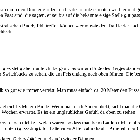
man noch den Donner grollen, nichts desto trotz campten wir hier und
Pass sind, die sagten, er sei bis auf die bekannte eisige Stelle gut pas
stralischen Buddy Phil treffen können – er musste den Trail leider n
chlecht.
ng es stetig aber nur leicht bergauf, bis wir am Fuße des Berges stand
n Switchbacks zu sehen, die am Fels entlang nach oben führten. Die be
.
alb so gut wie immer verreist. Man muss einfach ca. 20 Meter den Fussa
elleicht 3 Metern Breite. Wenn man nach Süden blickt, sieht man die 
Wochen erwartet. Es ist ein unglaubliches Gefühl da oben zu stehen.
Morgen noch nicht zu weich waren, so dass man beim Laufen nicht einb
 unten (glissading). Ich hatte einen Affenzahn drauf – Adrenalin pur!
n, klaren Gebirgsbächen und auch wieder Bäumen.