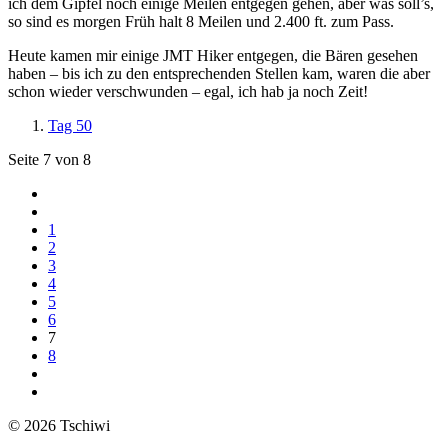
ich dem Gipfel noch einige Meilen entgegen gehen, aber was soll’s,
so sind es morgen Früh halt 8 Meilen und 2.400 ft. zum Pass.
Heute kamen mir einige JMT Hiker entgegen, die Bären gesehen
haben – bis ich zu den entsprechenden Stellen kam, waren die aber
schon wieder verschwunden – egal, ich hab ja noch Zeit!
Tag 50
Seite 7 von 8
1
2
3
4
5
6
7
8
© 2026 Tschiwi