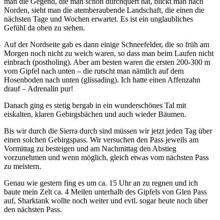
man die Gegend, die man schon durchquert hat, blickt man nach
Norden, sieht man die atemberaubende Landschaft, die einen die
nächsten Tage und Wochen erwartet. Es ist ein unglaubliches
Gefühl da oben zu stehen.
Auf der Nordseite gab es dann einige Schneefelder, die so früh am
Morgen noch nicht zu weich waren, so dass man beim Laufen nicht
einbrach (postholing). Aber am besten waren die ersten 200-300 m
vom Gipfel nach unten – die rutscht man nämlich auf dem
Hosenboden nach unten (glissading). Ich hatte einen Affenzahn
drauf – Adrenalin pur!
Danach ging es stetig bergab in ein wunderschönes Tal mit
eiskalten, klaren Gebirgsbächen und auch wieder Bäumen.
Bis wir durch die Sierra durch sind müssen wir jetzt jeden Tag über
einen solchen Gebirgspass. Wir versuchen den Pass jeweils am
Vormittag zu besteigen und am Nachmittag den Abstieg
vorzunehmen und wenn möglich, gleich etwas vom nächsten Pass
zu meistern.
Genau wie gestern fing es um ca. 15 Uhr an zu regnen und ich
baute mein Zelt ca. 4 Meilen unterhalb des Gipfels von Glen Pass
auf, Sharktank wollte noch weiter und evtl. sogar heute noch über
den nächsten Pass.