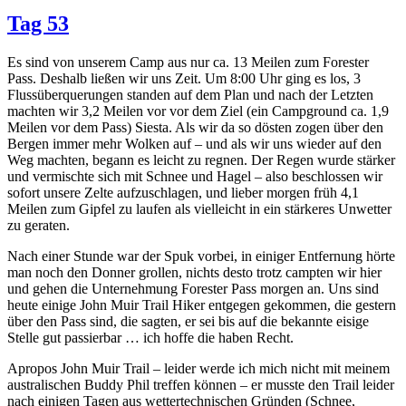
Tag 53
Es sind von unserem Camp aus nur ca. 13 Meilen zum Forester
Pass. Deshalb ließen wir uns Zeit. Um 8:00 Uhr ging es los, 3
Flussüberquerungen standen auf dem Plan und nach der Letzten
machten wir 3,2 Meilen vor vor dem Ziel (ein Campground ca. 1,9
Meilen vor dem Pass) Siesta. Als wir da so dösten zogen über den
Bergen immer mehr Wolken auf – und als wir uns wieder auf den
Weg machten, begann es leicht zu regnen. Der Regen wurde stärker
und vermischte sich mit Schnee und Hagel – also beschlossen wir
sofort unsere Zelte aufzuschlagen, und lieber morgen früh 4,1
Meilen zum Gipfel zu laufen als vielleicht in ein stärkeres Unwetter
zu geraten.
Nach einer Stunde war der Spuk vorbei, in einiger Entfernung hörte
man noch den Donner grollen, nichts desto trotz campten wir hier
und gehen die Unternehmung Forester Pass morgen an. Uns sind
heute einige John Muir Trail Hiker entgegen gekommen, die gestern
über den Pass sind, die sagten, er sei bis auf die bekannte eisige
Stelle gut passierbar … ich hoffe die haben Recht.
Apropos John Muir Trail – leider werde ich mich nicht mit meinem
australischen Buddy Phil treffen können – er musste den Trail leider
nach einigen Tagen aus wettertechnischen Gründen (Schnee,