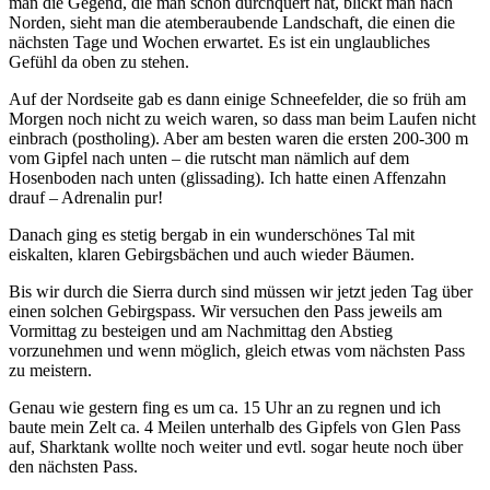
man die Gegend, die man schon durchquert hat, blickt man nach
Norden, sieht man die atemberaubende Landschaft, die einen die
nächsten Tage und Wochen erwartet. Es ist ein unglaubliches
Gefühl da oben zu stehen.
Auf der Nordseite gab es dann einige Schneefelder, die so früh am
Morgen noch nicht zu weich waren, so dass man beim Laufen nicht
einbrach (postholing). Aber am besten waren die ersten 200-300 m
vom Gipfel nach unten – die rutscht man nämlich auf dem
Hosenboden nach unten (glissading). Ich hatte einen Affenzahn
drauf – Adrenalin pur!
Danach ging es stetig bergab in ein wunderschönes Tal mit
eiskalten, klaren Gebirgsbächen und auch wieder Bäumen.
Bis wir durch die Sierra durch sind müssen wir jetzt jeden Tag über
einen solchen Gebirgspass. Wir versuchen den Pass jeweils am
Vormittag zu besteigen und am Nachmittag den Abstieg
vorzunehmen und wenn möglich, gleich etwas vom nächsten Pass
zu meistern.
Genau wie gestern fing es um ca. 15 Uhr an zu regnen und ich
baute mein Zelt ca. 4 Meilen unterhalb des Gipfels von Glen Pass
auf, Sharktank wollte noch weiter und evtl. sogar heute noch über
den nächsten Pass.