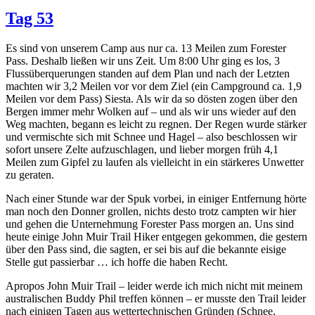
Tag 53
Es sind von unserem Camp aus nur ca. 13 Meilen zum Forester
Pass. Deshalb ließen wir uns Zeit. Um 8:00 Uhr ging es los, 3
Flussüberquerungen standen auf dem Plan und nach der Letzten
machten wir 3,2 Meilen vor vor dem Ziel (ein Campground ca. 1,9
Meilen vor dem Pass) Siesta. Als wir da so dösten zogen über den
Bergen immer mehr Wolken auf – und als wir uns wieder auf den
Weg machten, begann es leicht zu regnen. Der Regen wurde stärker
und vermischte sich mit Schnee und Hagel – also beschlossen wir
sofort unsere Zelte aufzuschlagen, und lieber morgen früh 4,1
Meilen zum Gipfel zu laufen als vielleicht in ein stärkeres Unwetter
zu geraten.
Nach einer Stunde war der Spuk vorbei, in einiger Entfernung hörte
man noch den Donner grollen, nichts desto trotz campten wir hier
und gehen die Unternehmung Forester Pass morgen an. Uns sind
heute einige John Muir Trail Hiker entgegen gekommen, die gestern
über den Pass sind, die sagten, er sei bis auf die bekannte eisige
Stelle gut passierbar … ich hoffe die haben Recht.
Apropos John Muir Trail – leider werde ich mich nicht mit meinem
australischen Buddy Phil treffen können – er musste den Trail leider
nach einigen Tagen aus wettertechnischen Gründen (Schnee,