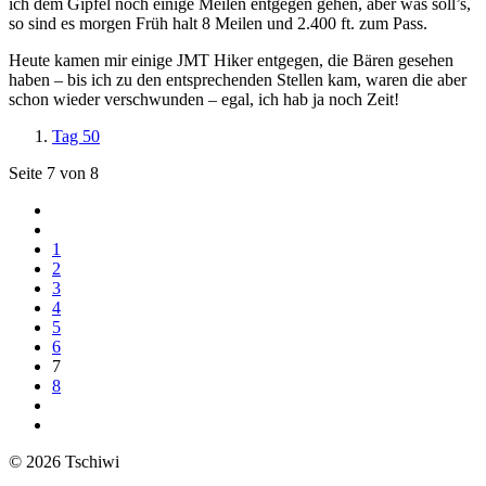
ich dem Gipfel noch einige Meilen entgegen gehen, aber was soll’s,
so sind es morgen Früh halt 8 Meilen und 2.400 ft. zum Pass.
Heute kamen mir einige JMT Hiker entgegen, die Bären gesehen
haben – bis ich zu den entsprechenden Stellen kam, waren die aber
schon wieder verschwunden – egal, ich hab ja noch Zeit!
Tag 50
Seite 7 von 8
1
2
3
4
5
6
7
8
© 2026 Tschiwi