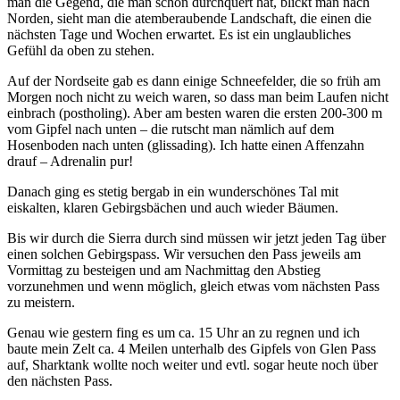
man die Gegend, die man schon durchquert hat, blickt man nach
Norden, sieht man die atemberaubende Landschaft, die einen die
nächsten Tage und Wochen erwartet. Es ist ein unglaubliches
Gefühl da oben zu stehen.
Auf der Nordseite gab es dann einige Schneefelder, die so früh am
Morgen noch nicht zu weich waren, so dass man beim Laufen nicht
einbrach (postholing). Aber am besten waren die ersten 200-300 m
vom Gipfel nach unten – die rutscht man nämlich auf dem
Hosenboden nach unten (glissading). Ich hatte einen Affenzahn
drauf – Adrenalin pur!
Danach ging es stetig bergab in ein wunderschönes Tal mit
eiskalten, klaren Gebirgsbächen und auch wieder Bäumen.
Bis wir durch die Sierra durch sind müssen wir jetzt jeden Tag über
einen solchen Gebirgspass. Wir versuchen den Pass jeweils am
Vormittag zu besteigen und am Nachmittag den Abstieg
vorzunehmen und wenn möglich, gleich etwas vom nächsten Pass
zu meistern.
Genau wie gestern fing es um ca. 15 Uhr an zu regnen und ich
baute mein Zelt ca. 4 Meilen unterhalb des Gipfels von Glen Pass
auf, Sharktank wollte noch weiter und evtl. sogar heute noch über
den nächsten Pass.