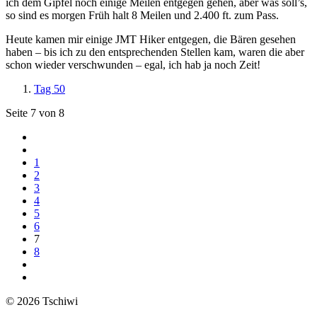
ich dem Gipfel noch einige Meilen entgegen gehen, aber was soll’s,
so sind es morgen Früh halt 8 Meilen und 2.400 ft. zum Pass.
Heute kamen mir einige JMT Hiker entgegen, die Bären gesehen
haben – bis ich zu den entsprechenden Stellen kam, waren die aber
schon wieder verschwunden – egal, ich hab ja noch Zeit!
Tag 50
Seite 7 von 8
1
2
3
4
5
6
7
8
© 2026 Tschiwi