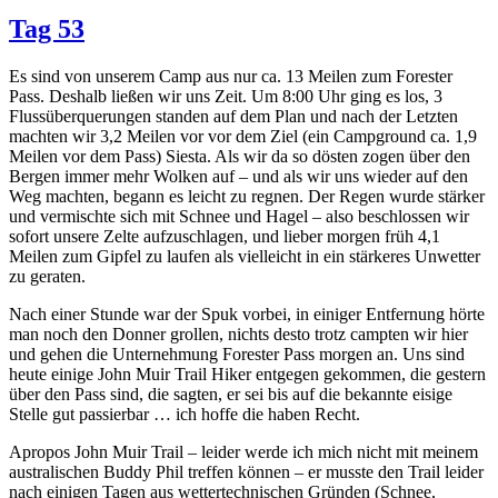
Tag 53
Es sind von unserem Camp aus nur ca. 13 Meilen zum Forester
Pass. Deshalb ließen wir uns Zeit. Um 8:00 Uhr ging es los, 3
Flussüberquerungen standen auf dem Plan und nach der Letzten
machten wir 3,2 Meilen vor vor dem Ziel (ein Campground ca. 1,9
Meilen vor dem Pass) Siesta. Als wir da so dösten zogen über den
Bergen immer mehr Wolken auf – und als wir uns wieder auf den
Weg machten, begann es leicht zu regnen. Der Regen wurde stärker
und vermischte sich mit Schnee und Hagel – also beschlossen wir
sofort unsere Zelte aufzuschlagen, und lieber morgen früh 4,1
Meilen zum Gipfel zu laufen als vielleicht in ein stärkeres Unwetter
zu geraten.
Nach einer Stunde war der Spuk vorbei, in einiger Entfernung hörte
man noch den Donner grollen, nichts desto trotz campten wir hier
und gehen die Unternehmung Forester Pass morgen an. Uns sind
heute einige John Muir Trail Hiker entgegen gekommen, die gestern
über den Pass sind, die sagten, er sei bis auf die bekannte eisige
Stelle gut passierbar … ich hoffe die haben Recht.
Apropos John Muir Trail – leider werde ich mich nicht mit meinem
australischen Buddy Phil treffen können – er musste den Trail leider
nach einigen Tagen aus wettertechnischen Gründen (Schnee,