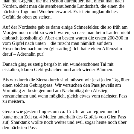
man die Gegend, die man schon durchquert hat, blickt man nach
Norden, sieht man die atemberaubende Landschaft, die einen die
nächsten Tage und Wochen erwartet. Es ist ein unglaubliches
Gefühl da oben zu stehen.
Auf der Nordseite gab es dann einige Schneefelder, die so früh am
Morgen noch nicht zu weich waren, so dass man beim Laufen nicht
einbrach (postholing). Aber am besten waren die ersten 200-300 m
vom Gipfel nach unten – die rutscht man nämlich auf dem
Hosenboden nach unten (glissading). Ich hatte einen Affenzahn
drauf – Adrenalin pur!
Danach ging es stetig bergab in ein wunderschönes Tal mit
eiskalten, klaren Gebirgsbächen und auch wieder Bäumen.
Bis wir durch die Sierra durch sind müssen wir jetzt jeden Tag über
einen solchen Gebirgspass. Wir versuchen den Pass jeweils am
Vormittag zu besteigen und am Nachmittag den Abstieg
vorzunehmen und wenn möglich, gleich etwas vom nächsten Pass
zu meistern.
Genau wie gestern fing es um ca. 15 Uhr an zu regnen und ich
baute mein Zelt ca. 4 Meilen unterhalb des Gipfels von Glen Pass
auf, Sharktank wollte noch weiter und evtl. sogar heute noch über
den nächsten Pass.