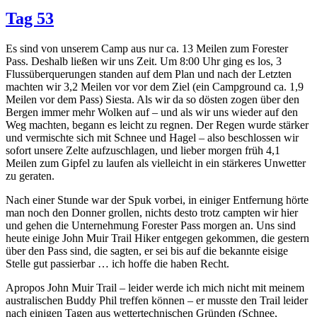
Tag 53
Es sind von unserem Camp aus nur ca. 13 Meilen zum Forester
Pass. Deshalb ließen wir uns Zeit. Um 8:00 Uhr ging es los, 3
Flussüberquerungen standen auf dem Plan und nach der Letzten
machten wir 3,2 Meilen vor vor dem Ziel (ein Campground ca. 1,9
Meilen vor dem Pass) Siesta. Als wir da so dösten zogen über den
Bergen immer mehr Wolken auf – und als wir uns wieder auf den
Weg machten, begann es leicht zu regnen. Der Regen wurde stärker
und vermischte sich mit Schnee und Hagel – also beschlossen wir
sofort unsere Zelte aufzuschlagen, und lieber morgen früh 4,1
Meilen zum Gipfel zu laufen als vielleicht in ein stärkeres Unwetter
zu geraten.
Nach einer Stunde war der Spuk vorbei, in einiger Entfernung hörte
man noch den Donner grollen, nichts desto trotz campten wir hier
und gehen die Unternehmung Forester Pass morgen an. Uns sind
heute einige John Muir Trail Hiker entgegen gekommen, die gestern
über den Pass sind, die sagten, er sei bis auf die bekannte eisige
Stelle gut passierbar … ich hoffe die haben Recht.
Apropos John Muir Trail – leider werde ich mich nicht mit meinem
australischen Buddy Phil treffen können – er musste den Trail leider
nach einigen Tagen aus wettertechnischen Gründen (Schnee,