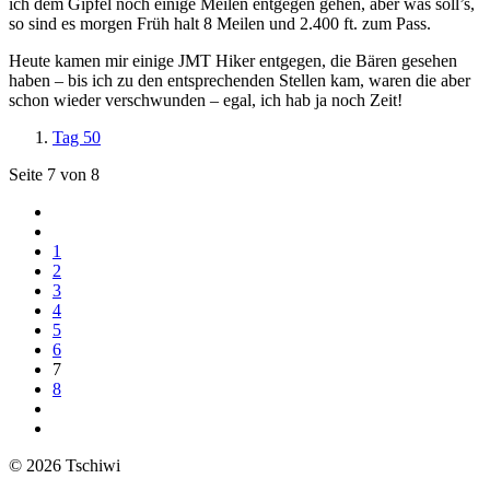
ich dem Gipfel noch einige Meilen entgegen gehen, aber was soll’s,
so sind es morgen Früh halt 8 Meilen und 2.400 ft. zum Pass.
Heute kamen mir einige JMT Hiker entgegen, die Bären gesehen
haben – bis ich zu den entsprechenden Stellen kam, waren die aber
schon wieder verschwunden – egal, ich hab ja noch Zeit!
Tag 50
Seite 7 von 8
1
2
3
4
5
6
7
8
© 2026 Tschiwi