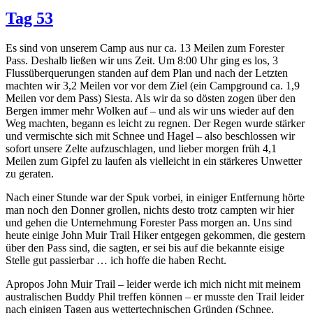
Tag 53
Es sind von unserem Camp aus nur ca. 13 Meilen zum Forester
Pass. Deshalb ließen wir uns Zeit. Um 8:00 Uhr ging es los, 3
Flussüberquerungen standen auf dem Plan und nach der Letzten
machten wir 3,2 Meilen vor vor dem Ziel (ein Campground ca. 1,9
Meilen vor dem Pass) Siesta. Als wir da so dösten zogen über den
Bergen immer mehr Wolken auf – und als wir uns wieder auf den
Weg machten, begann es leicht zu regnen. Der Regen wurde stärker
und vermischte sich mit Schnee und Hagel – also beschlossen wir
sofort unsere Zelte aufzuschlagen, und lieber morgen früh 4,1
Meilen zum Gipfel zu laufen als vielleicht in ein stärkeres Unwetter
zu geraten.
Nach einer Stunde war der Spuk vorbei, in einiger Entfernung hörte
man noch den Donner grollen, nichts desto trotz campten wir hier
und gehen die Unternehmung Forester Pass morgen an. Uns sind
heute einige John Muir Trail Hiker entgegen gekommen, die gestern
über den Pass sind, die sagten, er sei bis auf die bekannte eisige
Stelle gut passierbar … ich hoffe die haben Recht.
Apropos John Muir Trail – leider werde ich mich nicht mit meinem
australischen Buddy Phil treffen können – er musste den Trail leider
nach einigen Tagen aus wettertechnischen Gründen (Schnee,