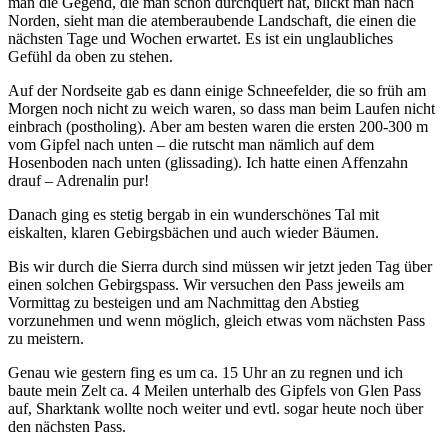
man die Gegend, die man schon durchquert hat, blickt man nach
Norden, sieht man die atemberaubende Landschaft, die einen die
nächsten Tage und Wochen erwartet. Es ist ein unglaubliches
Gefühl da oben zu stehen.
Auf der Nordseite gab es dann einige Schneefelder, die so früh am
Morgen noch nicht zu weich waren, so dass man beim Laufen nicht
einbrach (postholing). Aber am besten waren die ersten 200-300 m
vom Gipfel nach unten – die rutscht man nämlich auf dem
Hosenboden nach unten (glissading). Ich hatte einen Affenzahn
drauf – Adrenalin pur!
Danach ging es stetig bergab in ein wunderschönes Tal mit
eiskalten, klaren Gebirgsbächen und auch wieder Bäumen.
Bis wir durch die Sierra durch sind müssen wir jetzt jeden Tag über
einen solchen Gebirgspass. Wir versuchen den Pass jeweils am
Vormittag zu besteigen und am Nachmittag den Abstieg
vorzunehmen und wenn möglich, gleich etwas vom nächsten Pass
zu meistern.
Genau wie gestern fing es um ca. 15 Uhr an zu regnen und ich
baute mein Zelt ca. 4 Meilen unterhalb des Gipfels von Glen Pass
auf, Sharktank wollte noch weiter und evtl. sogar heute noch über
den nächsten Pass.