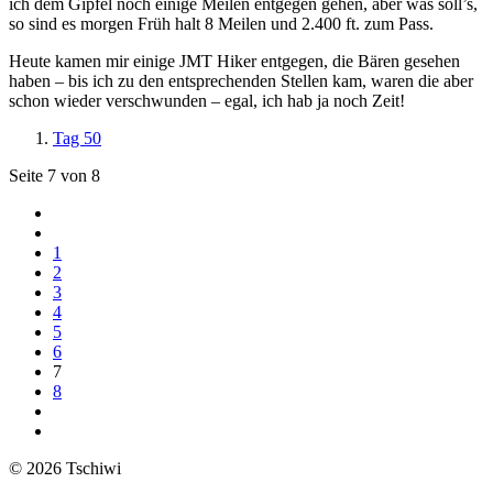
ich dem Gipfel noch einige Meilen entgegen gehen, aber was soll’s,
so sind es morgen Früh halt 8 Meilen und 2.400 ft. zum Pass.
Heute kamen mir einige JMT Hiker entgegen, die Bären gesehen
haben – bis ich zu den entsprechenden Stellen kam, waren die aber
schon wieder verschwunden – egal, ich hab ja noch Zeit!
Tag 50
Seite 7 von 8
1
2
3
4
5
6
7
8
© 2026 Tschiwi