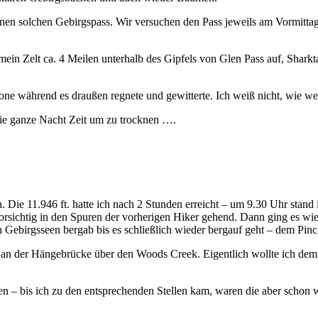
r einen solchen Gebirgspass. Wir versuchen den Pass jeweils am Vormi
ein Zelt ca. 4 Meilen unterhalb des Gipfels von Glen Pass auf, Sharkt
one während es draußen regnete und gewitterte. Ich weiß nicht, wie we
die ganze Nacht Zeit um zu trocknen ….
. Die 11.946 ft. hatte ich nach 2 Stunden erreicht – um 9.30 Uhr stand
rsichtig in den Spuren der vorherigen Hiker gehend. Dann ging es wie
 Gebirgsseen bergab bis es schließlich wieder bergauf geht – dem Pinc
an der Hängebrücke über den Woods Creek. Eigentlich wollte ich dem G
 – bis ich zu den entsprechenden Stellen kam, waren die aber schon w