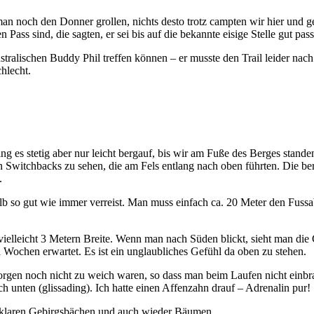
man noch den Donner grollen, nichts desto trotz campten wir hier und
Pass sind, die sagten, er sei bis auf die bekannte eisige Stelle gut pas
stralischen Buddy Phil treffen können – er musste den Trail leider n
chlecht.
ng es stetig aber nur leicht bergauf, bis wir am Fuße des Berges stand
n Switchbacks zu sehen, die am Fels entlang nach oben führten. Die be
.
alb so gut wie immer verreist. Man muss einfach ca. 20 Meter den Fussa
elleicht 3 Metern Breite. Wenn man nach Süden blickt, sieht man die 
Wochen erwartet. Es ist ein unglaubliches Gefühl da oben zu stehen.
Morgen noch nicht zu weich waren, so dass man beim Laufen nicht einb
 unten (glissading). Ich hatte einen Affenzahn drauf – Adrenalin pur!
n, klaren Gebirgsbächen und auch wieder Bäumen.