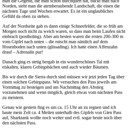
man die Gegend, die man schon durchquert hat, blickt man nach
Norden, sieht man die atemberaubende Landschaft, die einen die
nächsten Tage und Wochen erwartet. Es ist ein unglaubliches
Gefühl da oben zu stehen.
Auf der Nordseite gab es dann einige Schneefelder, die so früh am
Morgen noch nicht zu weich waren, so dass man beim Laufen nicht
einbrach (postholing). Aber am besten waren die ersten 200-300 m
vom Gipfel nach unten – die rutscht man nämlich auf dem
Hosenboden nach unten (glissading). Ich hatte einen Affenzahn
drauf – Adrenalin pur!
Danach ging es stetig bergab in ein wunderschönes Tal mit
eiskalten, klaren Gebirgsbächen und auch wieder Bäumen.
Bis wir durch die Sierra durch sind müssen wir jetzt jeden Tag über
einen solchen Gebirgspass. Wir versuchen den Pass jeweils am
Vormittag zu besteigen und am Nachmittag den Abstieg
vorzunehmen und wenn möglich, gleich etwas vom nächsten Pass
zu meistern.
Genau wie gestern fing es um ca. 15 Uhr an zu regnen und ich
baute mein Zelt ca. 4 Meilen unterhalb des Gipfels von Glen Pass
auf, Sharktank wollte noch weiter und evtl. sogar heute noch über
den nächsten Pass.