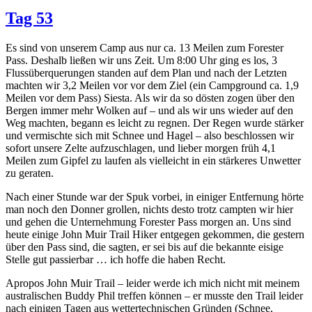
Tag 53
Es sind von unserem Camp aus nur ca. 13 Meilen zum Forester
Pass. Deshalb ließen wir uns Zeit. Um 8:00 Uhr ging es los, 3
Flussüberquerungen standen auf dem Plan und nach der Letzten
machten wir 3,2 Meilen vor vor dem Ziel (ein Campground ca. 1,9
Meilen vor dem Pass) Siesta. Als wir da so dösten zogen über den
Bergen immer mehr Wolken auf – und als wir uns wieder auf den
Weg machten, begann es leicht zu regnen. Der Regen wurde stärker
und vermischte sich mit Schnee und Hagel – also beschlossen wir
sofort unsere Zelte aufzuschlagen, und lieber morgen früh 4,1
Meilen zum Gipfel zu laufen als vielleicht in ein stärkeres Unwetter
zu geraten.
Nach einer Stunde war der Spuk vorbei, in einiger Entfernung hörte
man noch den Donner grollen, nichts desto trotz campten wir hier
und gehen die Unternehmung Forester Pass morgen an. Uns sind
heute einige John Muir Trail Hiker entgegen gekommen, die gestern
über den Pass sind, die sagten, er sei bis auf die bekannte eisige
Stelle gut passierbar … ich hoffe die haben Recht.
Apropos John Muir Trail – leider werde ich mich nicht mit meinem
australischen Buddy Phil treffen können – er musste den Trail leider
nach einigen Tagen aus wettertechnischen Gründen (Schnee,