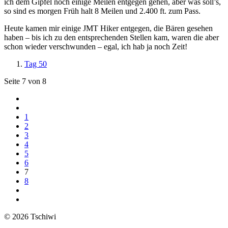
ich dem Gipfel noch einige Meilen entgegen gehen, aber was soll’s,
so sind es morgen Früh halt 8 Meilen und 2.400 ft. zum Pass.
Heute kamen mir einige JMT Hiker entgegen, die Bären gesehen
haben – bis ich zu den entsprechenden Stellen kam, waren die aber
schon wieder verschwunden – egal, ich hab ja noch Zeit!
Tag 50
Seite 7 von 8
1
2
3
4
5
6
7
8
© 2026 Tschiwi