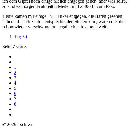
ich dem Gipfel noch einige Meilen entgegen gehen, aber was soll’s,
so sind es morgen Früh halt 8 Meilen und 2.400 ft. zum Pass.
Heute kamen mir einige JMT Hiker entgegen, die Bären gesehen
haben – bis ich zu den entsprechenden Stellen kam, waren die aber
schon wieder verschwunden – egal, ich hab ja noch Zeit!
Tag 50
Seite 7 von 8
1
2
3
4
5
6
7
8
© 2026 Tschiwi