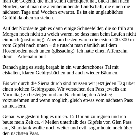
man die Gegend, die man schon durchquert hat, blickt man nach
Norden, sieht man die atemberaubende Landschaft, die einen die
nächsten Tage und Wochen erwartet. Es ist ein unglaubliches
Gefühl da oben zu stehen.
Auf der Nordseite gab es dann einige Schneefelder, die so früh am
Morgen noch nicht zu weich waren, so dass man beim Laufen nicht
einbrach (postholing). Aber am besten waren die ersten 200-300 m
vom Gipfel nach unten – die rutscht man nämlich auf dem
Hosenboden nach unten (glissading). Ich hatte einen Affenzahn
drauf – Adrenalin pur!
Danach ging es stetig bergab in ein wunderschönes Tal mit
eiskalten, klaren Gebirgsbächen und auch wieder Bäumen.
Bis wir durch die Sierra durch sind müssen wir jetzt jeden Tag über
einen solchen Gebirgspass. Wir versuchen den Pass jeweils am
Vormittag zu besteigen und am Nachmittag den Abstieg
vorzunehmen und wenn möglich, gleich etwas vom nächsten Pass
zu meistern.
Genau wie gestern fing es um ca. 15 Uhr an zu regnen und ich
baute mein Zelt ca. 4 Meilen unterhalb des Gipfels von Glen Pass
auf, Sharktank wollte noch weiter und evtl. sogar heute noch über
den nächsten Pass.