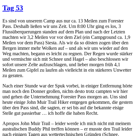
Tag 53
Es sind von unserem Camp aus nur ca. 13 Meilen zum Forester
Pass. Deshalb ließen wir uns Zeit. Um 8:00 Uhr ging es los, 3
Flussüberquerungen standen auf dem Plan und nach der Letzten
machten wir 3,2 Meilen vor vor dem Ziel (ein Campground ca. 1,9
Meilen vor dem Pass) Siesta. Als wir da so dösten zogen über den
Bergen immer mehr Wolken auf – und als wir uns wieder auf den
Weg machten, begann es leicht zu regnen. Der Regen wurde stärker
und vermischte sich mit Schnee und Hagel – also beschlossen wir
sofort unsere Zelte aufzuschlagen, und lieber morgen früh 4,1
Meilen zum Gipfel zu laufen als vielleicht in ein stärkeres Unwetter
zu geraten.
Nach einer Stunde war der Spuk vorbei, in einiger Entfernung hörte
man noch den Donner grollen, nichts desto trotz campten wir hier
und gehen die Unternehmung Forester Pass morgen an. Uns sind
heute einige John Muir Trail Hiker entgegen gekommen, die gestern
über den Pass sind, die sagten, er sei bis auf die bekannte eisige
Stelle gut passierbar … ich hoffe die haben Recht.
Apropos John Muir Trail – leider werde ich mich nicht mit meinem
australischen Buddy Phil treffen können – er musste den Trail leider
nach einigen Tagen aus wettertechnischen Gründen (Schnee,