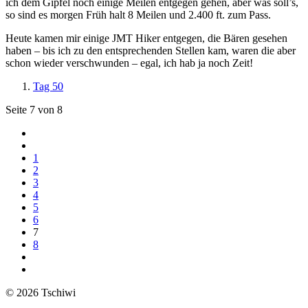
ich dem Gipfel noch einige Meilen entgegen gehen, aber was soll’s,
so sind es morgen Früh halt 8 Meilen und 2.400 ft. zum Pass.
Heute kamen mir einige JMT Hiker entgegen, die Bären gesehen
haben – bis ich zu den entsprechenden Stellen kam, waren die aber
schon wieder verschwunden – egal, ich hab ja noch Zeit!
Tag 50
Seite 7 von 8
1
2
3
4
5
6
7
8
© 2026 Tschiwi