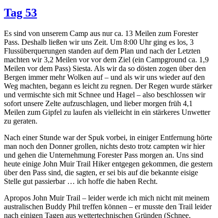
Tag 53
Es sind von unserem Camp aus nur ca. 13 Meilen zum Forester
Pass. Deshalb ließen wir uns Zeit. Um 8:00 Uhr ging es los, 3
Flussüberquerungen standen auf dem Plan und nach der Letzten
machten wir 3,2 Meilen vor vor dem Ziel (ein Campground ca. 1,9
Meilen vor dem Pass) Siesta. Als wir da so dösten zogen über den
Bergen immer mehr Wolken auf – und als wir uns wieder auf den
Weg machten, begann es leicht zu regnen. Der Regen wurde stärker
und vermischte sich mit Schnee und Hagel – also beschlossen wir
sofort unsere Zelte aufzuschlagen, und lieber morgen früh 4,1
Meilen zum Gipfel zu laufen als vielleicht in ein stärkeres Unwetter
zu geraten.
Nach einer Stunde war der Spuk vorbei, in einiger Entfernung hörte
man noch den Donner grollen, nichts desto trotz campten wir hier
und gehen die Unternehmung Forester Pass morgen an. Uns sind
heute einige John Muir Trail Hiker entgegen gekommen, die gestern
über den Pass sind, die sagten, er sei bis auf die bekannte eisige
Stelle gut passierbar … ich hoffe die haben Recht.
Apropos John Muir Trail – leider werde ich mich nicht mit meinem
australischen Buddy Phil treffen können – er musste den Trail leider
nach einigen Tagen aus wettertechnischen Gründen (Schnee,