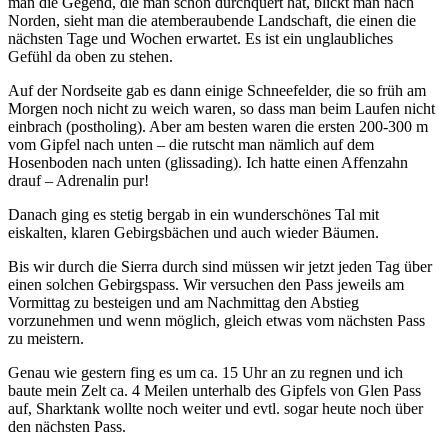
man die Gegend, die man schon durchquert hat, blickt man nach
Norden, sieht man die atemberaubende Landschaft, die einen die
nächsten Tage und Wochen erwartet. Es ist ein unglaubliches
Gefühl da oben zu stehen.
Auf der Nordseite gab es dann einige Schneefelder, die so früh am
Morgen noch nicht zu weich waren, so dass man beim Laufen nicht
einbrach (postholing). Aber am besten waren die ersten 200-300 m
vom Gipfel nach unten – die rutscht man nämlich auf dem
Hosenboden nach unten (glissading). Ich hatte einen Affenzahn
drauf – Adrenalin pur!
Danach ging es stetig bergab in ein wunderschönes Tal mit
eiskalten, klaren Gebirgsbächen und auch wieder Bäumen.
Bis wir durch die Sierra durch sind müssen wir jetzt jeden Tag über
einen solchen Gebirgspass. Wir versuchen den Pass jeweils am
Vormittag zu besteigen und am Nachmittag den Abstieg
vorzunehmen und wenn möglich, gleich etwas vom nächsten Pass
zu meistern.
Genau wie gestern fing es um ca. 15 Uhr an zu regnen und ich
baute mein Zelt ca. 4 Meilen unterhalb des Gipfels von Glen Pass
auf, Sharktank wollte noch weiter und evtl. sogar heute noch über
den nächsten Pass.