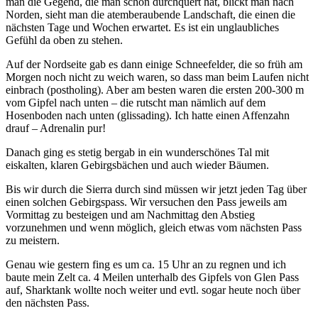
man die Gegend, die man schon durchquert hat, blickt man nach
Norden, sieht man die atemberaubende Landschaft, die einen die
nächsten Tage und Wochen erwartet. Es ist ein unglaubliches
Gefühl da oben zu stehen.
Auf der Nordseite gab es dann einige Schneefelder, die so früh am
Morgen noch nicht zu weich waren, so dass man beim Laufen nicht
einbrach (postholing). Aber am besten waren die ersten 200-300 m
vom Gipfel nach unten – die rutscht man nämlich auf dem
Hosenboden nach unten (glissading). Ich hatte einen Affenzahn
drauf – Adrenalin pur!
Danach ging es stetig bergab in ein wunderschönes Tal mit
eiskalten, klaren Gebirgsbächen und auch wieder Bäumen.
Bis wir durch die Sierra durch sind müssen wir jetzt jeden Tag über
einen solchen Gebirgspass. Wir versuchen den Pass jeweils am
Vormittag zu besteigen und am Nachmittag den Abstieg
vorzunehmen und wenn möglich, gleich etwas vom nächsten Pass
zu meistern.
Genau wie gestern fing es um ca. 15 Uhr an zu regnen und ich
baute mein Zelt ca. 4 Meilen unterhalb des Gipfels von Glen Pass
auf, Sharktank wollte noch weiter und evtl. sogar heute noch über
den nächsten Pass.