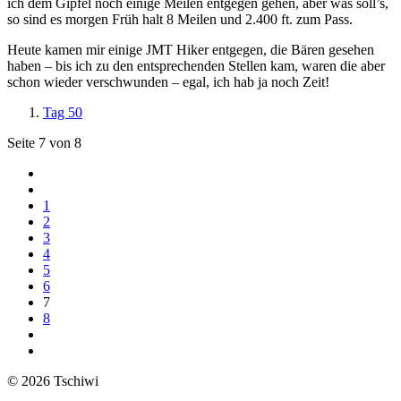
ich dem Gipfel noch einige Meilen entgegen gehen, aber was soll’s,
so sind es morgen Früh halt 8 Meilen und 2.400 ft. zum Pass.
Heute kamen mir einige JMT Hiker entgegen, die Bären gesehen
haben – bis ich zu den entsprechenden Stellen kam, waren die aber
schon wieder verschwunden – egal, ich hab ja noch Zeit!
Tag 50
Seite 7 von 8
1
2
3
4
5
6
7
8
© 2026 Tschiwi