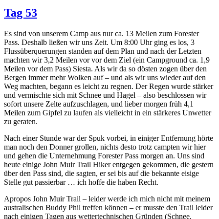
Tag 53
Es sind von unserem Camp aus nur ca. 13 Meilen zum Forester
Pass. Deshalb ließen wir uns Zeit. Um 8:00 Uhr ging es los, 3
Flussüberquerungen standen auf dem Plan und nach der Letzten
machten wir 3,2 Meilen vor vor dem Ziel (ein Campground ca. 1,9
Meilen vor dem Pass) Siesta. Als wir da so dösten zogen über den
Bergen immer mehr Wolken auf – und als wir uns wieder auf den
Weg machten, begann es leicht zu regnen. Der Regen wurde stärker
und vermischte sich mit Schnee und Hagel – also beschlossen wir
sofort unsere Zelte aufzuschlagen, und lieber morgen früh 4,1
Meilen zum Gipfel zu laufen als vielleicht in ein stärkeres Unwetter
zu geraten.
Nach einer Stunde war der Spuk vorbei, in einiger Entfernung hörte
man noch den Donner grollen, nichts desto trotz campten wir hier
und gehen die Unternehmung Forester Pass morgen an. Uns sind
heute einige John Muir Trail Hiker entgegen gekommen, die gestern
über den Pass sind, die sagten, er sei bis auf die bekannte eisige
Stelle gut passierbar … ich hoffe die haben Recht.
Apropos John Muir Trail – leider werde ich mich nicht mit meinem
australischen Buddy Phil treffen können – er musste den Trail leider
nach einigen Tagen aus wettertechnischen Gründen (Schnee,