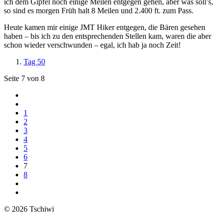
ich dem Gipfel noch einige Meilen entgegen gehen, aber was soll’s,
so sind es morgen Früh halt 8 Meilen und 2.400 ft. zum Pass.
Heute kamen mir einige JMT Hiker entgegen, die Bären gesehen
haben – bis ich zu den entsprechenden Stellen kam, waren die aber
schon wieder verschwunden – egal, ich hab ja noch Zeit!
Tag 50
Seite 7 von 8
1
2
3
4
5
6
7
8
© 2026 Tschiwi