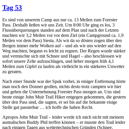
Tag 53
Es sind von unserem Camp aus nur ca. 13 Meilen zum Forester
Pass. Deshalb ließen wir uns Zeit. Um 8:00 Uhr ging es los, 3
Flussüberquerungen standen auf dem Plan und nach der Letzten
machten wir 3,2 Meilen vor vor dem Ziel (ein Campground ca. 1,9
Meilen vor dem Pass) Siesta. Als wir da so dösten zogen über den
Bergen immer mehr Wolken auf – und als wir uns wieder auf den
Weg machten, begann es leicht zu regnen. Der Regen wurde stärker
und vermischte sich mit Schnee und Hagel – also beschlossen wir
sofort unsere Zelte aufzuschlagen, und lieber morgen früh 4,1
Meilen zum Gipfel zu laufen als vielleicht in ein stärkeres Unwetter
zu geraten.
Nach einer Stunde war der Spuk vorbei, in einiger Entfernung hörte
man noch den Donner grollen, nichts desto trotz campten wir hier
und gehen die Unternehmung Forester Pass morgen an. Uns sind
heute einige John Muir Trail Hiker entgegen gekommen, die gestern
über den Pass sind, die sagten, er sei bis auf die bekannte eisige
Stelle gut passierbar … ich hoffe die haben Recht.
Apropos John Muir Trail – leider werde ich mich nicht mit meinem
australischen Buddy Phil treffen können – er musste den Trail leider
nach einigen Tagen aus wettertechnischen Gründen (Schnee,