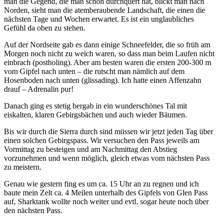
man die Gegend, die man schon durchquert hat, blickt man nach
Norden, sieht man die atemberaubende Landschaft, die einen die
nächsten Tage und Wochen erwartet. Es ist ein unglaubliches
Gefühl da oben zu stehen.
Auf der Nordseite gab es dann einige Schneefelder, die so früh am
Morgen noch nicht zu weich waren, so dass man beim Laufen nicht
einbrach (postholing). Aber am besten waren die ersten 200-300 m
vom Gipfel nach unten – die rutscht man nämlich auf dem
Hosenboden nach unten (glissading). Ich hatte einen Affenzahn
drauf – Adrenalin pur!
Danach ging es stetig bergab in ein wunderschönes Tal mit
eiskalten, klaren Gebirgsbächen und auch wieder Bäumen.
Bis wir durch die Sierra durch sind müssen wir jetzt jeden Tag über
einen solchen Gebirgspass. Wir versuchen den Pass jeweils am
Vormittag zu besteigen und am Nachmittag den Abstieg
vorzunehmen und wenn möglich, gleich etwas vom nächsten Pass
zu meistern.
Genau wie gestern fing es um ca. 15 Uhr an zu regnen und ich
baute mein Zelt ca. 4 Meilen unterhalb des Gipfels von Glen Pass
auf, Sharktank wollte noch weiter und evtl. sogar heute noch über
den nächsten Pass.