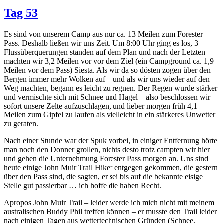
Tag 53
Es sind von unserem Camp aus nur ca. 13 Meilen zum Forester
Pass. Deshalb ließen wir uns Zeit. Um 8:00 Uhr ging es los, 3
Flussüberquerungen standen auf dem Plan und nach der Letzten
machten wir 3,2 Meilen vor vor dem Ziel (ein Campground ca. 1,9
Meilen vor dem Pass) Siesta. Als wir da so dösten zogen über den
Bergen immer mehr Wolken auf – und als wir uns wieder auf den
Weg machten, begann es leicht zu regnen. Der Regen wurde stärker
und vermischte sich mit Schnee und Hagel – also beschlossen wir
sofort unsere Zelte aufzuschlagen, und lieber morgen früh 4,1
Meilen zum Gipfel zu laufen als vielleicht in ein stärkeres Unwetter
zu geraten.
Nach einer Stunde war der Spuk vorbei, in einiger Entfernung hörte
man noch den Donner grollen, nichts desto trotz campten wir hier
und gehen die Unternehmung Forester Pass morgen an. Uns sind
heute einige John Muir Trail Hiker entgegen gekommen, die gestern
über den Pass sind, die sagten, er sei bis auf die bekannte eisige
Stelle gut passierbar … ich hoffe die haben Recht.
Apropos John Muir Trail – leider werde ich mich nicht mit meinem
australischen Buddy Phil treffen können – er musste den Trail leider
nach einigen Tagen aus wettertechnischen Gründen (Schnee,