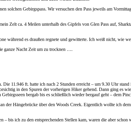
r einen solchen Gebirgspass. Wir versuchen den Pass jeweils am Vormi
ein Zelt ca. 4 Meilen unterhalb des Gipfels von Glen Pass auf, Sharkt
one während es draußen regnete und gewitterte. Ich weiß nicht, wie we
die ganze Nacht Zeit um zu trocknen ….
. Die 11.946 ft. hatte ich nach 2 Stunden erreicht – um 9.30 Uhr stand
rsichtig in den Spuren der vorherigen Hiker gehend. Dann ging es wie
 Gebirgsseen bergab bis es schließlich wieder bergauf geht – dem Pinc
an der Hängebrücke über den Woods Creek. Eigentlich wollte ich dem G
 – bis ich zu den entsprechenden Stellen kam, waren die aber schon w