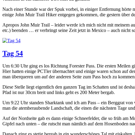
Nach einer Stunde war der Spuk vorbei, in einiger Entfernung hörte 
einige John Muir Trail Hiker entgegen gekommen, die gestern über den 
Apropos John Muir Trail – leider werde ich mich nicht mit meinem au
etc.) beenden … er verbringt seine Zeit jetzt in Mexico – auch nicht s
Tag 54
Um 6:30 Uhr ging es los Richtung Forester Pass. Die ersten Meilen gi
Hier hatten einige PCTler übernachtet und einige waren schon auf de
man überqueren um auf der anderen Seite zum Pass hoch zu kommen
Diese Stelle liegt eigentlich den ganzen Tag im Schatten und ist desh
Pfad ist nur 30cm breit und links geht es 200 Meter bergab.
Um 9:22 Uhr standen Sharktank und ich am Pass – ein Berggrat von vi
man die atemberaubende Landschaft, die einen die nächsten Tage und 
Auf der Nordseite gab es dann einige Schneefelder, die so früh am 
Gipfel nach unten – die rutscht man nämlich auf dem Hosenboden nach
Danach ging es stetig bergab in ein wunderschönes Tal mit eiskalte