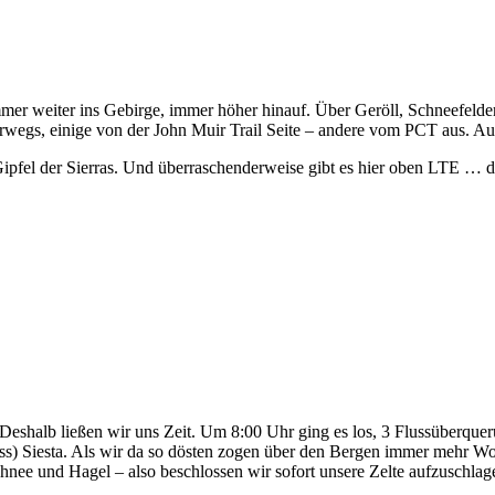
mer weiter ins Gebirge, immer höher hinauf. Über Geröll, Schneefeld
egs, einige von der John Muir Trail Seite – andere vom PCT aus. Auf
Gipfel der Sierras. Und überraschenderweise gibt es hier oben LTE … 
Deshalb ließen wir uns Zeit. Um 8:00 Uhr ging es los, 3 Flussüberque
s) Siesta. Als wir da so dösten zogen über den Bergen immer mehr Wo
hnee und Hagel – also beschlossen wir sofort unsere Zelte aufzuschlag