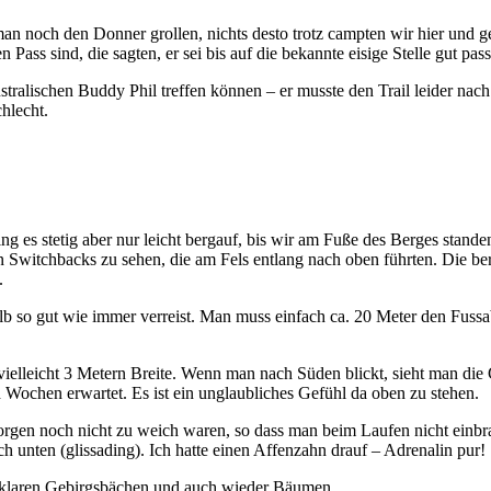
man noch den Donner grollen, nichts desto trotz campten wir hier und
Pass sind, die sagten, er sei bis auf die bekannte eisige Stelle gut pas
stralischen Buddy Phil treffen können – er musste den Trail leider n
chlecht.
ng es stetig aber nur leicht bergauf, bis wir am Fuße des Berges stand
n Switchbacks zu sehen, die am Fels entlang nach oben führten. Die be
.
alb so gut wie immer verreist. Man muss einfach ca. 20 Meter den Fussa
elleicht 3 Metern Breite. Wenn man nach Süden blickt, sieht man die 
Wochen erwartet. Es ist ein unglaubliches Gefühl da oben zu stehen.
Morgen noch nicht zu weich waren, so dass man beim Laufen nicht einb
 unten (glissading). Ich hatte einen Affenzahn drauf – Adrenalin pur!
n, klaren Gebirgsbächen und auch wieder Bäumen.