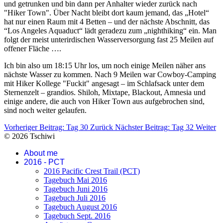
und getrunken und bin dann per Anhalter wieder zurück nach
"Hiker Town". Über Nacht bleibt dort kaum jemand, das „Hotel“
hat nur einen Raum mit 4 Betten – und der nächste Abschnitt, das
“Los Angeles Aquaduct“ lädt geradezu zum „nighthiking“ ein. Man
folgt der meist unterirdischen Wasserversorgung fast 25 Meilen auf
offener Fläche ….
Ich bin also um 18:15 Uhr los, um noch einige Meilen näher ans
nächste Wasser zu kommen. Nach 9 Meilen war Cowboy-Camping
mit Hiker Kollege "Fuckit" angesagt – im Schlafsack unter dem
Sternenzelt – grandios. Shiloh, Mixtape, Blackout, Amnesia und
einige andere, die auch von Hiker Town aus aufgebrochen sind,
sind noch weiter gelaufen.
Vorheriger Beitrag: Tag 30
Zurück
Nächster Beitrag: Tag 32
Weiter
© 2026 Tschiwi
About me
2016 - PCT
2016 Pacific Crest Trail (PCT)
Tagebuch Mai 2016
Tagebuch Juni 2016
Tagebuch Juli 2016
Tagebuch August 2016
Tagebuch Sept. 2016